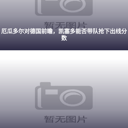
厄瓜多尔对德国前瞻，凯塞多能否带队抢下出线分
数