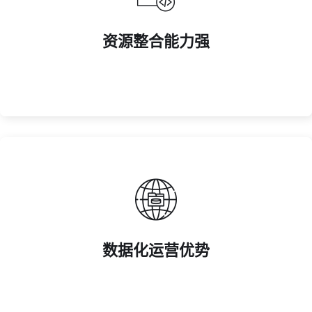
厂商深度合作。
资源整合能力强
覆盖全球多品类赛事资源，与顶级联赛、直播平台及品牌
资源整合能力强
略。
数据化运营优势
基于用户行为分析优化赛事选品、直播内容及周边营销策
数据化运营优势