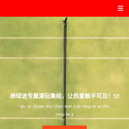
🎁球迷专属潮玩集结，让热爱触手可及！👕
qiu mi zhuan shu chao wan ji jie rang re ai chu
shou ke ji