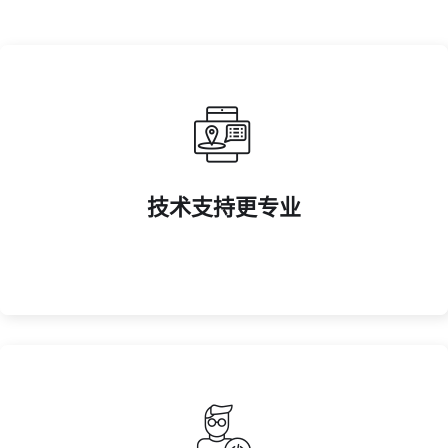
升观赛体验。
技术支持更专业
拥有 4K/8K 直播技术、虚拟演播厅及智能剪辑系统，提
技术支持更专业