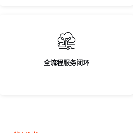
案，降低协作成本。
全流程服务闭环
从赛事策划到直播执行、周边销售，提供一站式解决方
全流程服务闭环