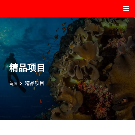
精品项目
精品项目
首页