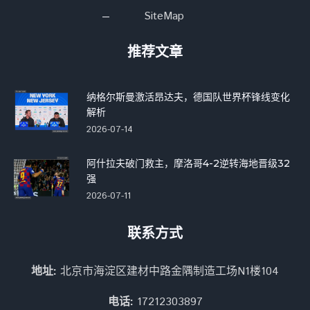
SiteMap
推荐文章
纳格尔斯曼激活昂达夫，德国队世界杯锋线变化
解析
2026-07-14
阿什拉夫破门救主，摩洛哥4-2逆转海地晋级32
强
2026-07-11
联系方式
地址:
北京市海淀区建材中路金隅制造工场N1楼104
电话:
17212303897