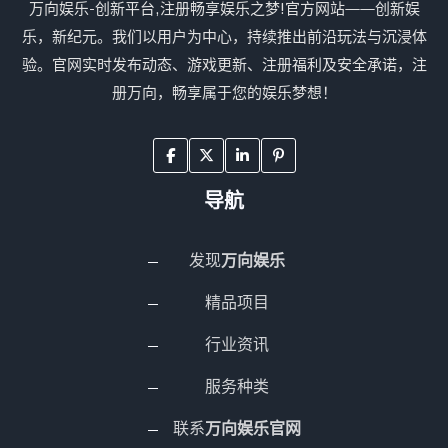
万向娱乐-创新平台,注册畅享娱乐之梦!官方网站——创新娱
乐，新纪元。我们以用户为中心，持续推出前沿玩法与沉浸体
验。官网实时发布动态、游戏更新、注册福利及安全承诺，注
册万向，畅享属于您的娱乐梦想！
导航
发现
万向娱乐
精品项目
行业资讯
服务种类
联系
万向娱乐官网