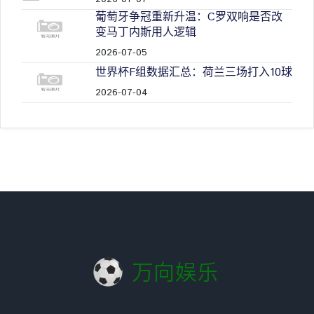
葡萄牙争冠重新升温：C罗双响是否改
变马丁内斯用人逻辑
2026-07-05
世界杯F组数据汇总：荷兰三场打入10球
2026-07-04