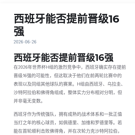
西班牙能否提前晋级16
强
2026-06-26
西班牙能否提前晋级16强
在2026年世界杯H组的激烈竞争中，西班牙确实存在提前
晋级16强的可能性，但这取决于他们在前两轮比赛中的
表现以及同组其他球队的赛果。H组由西班牙、乌拉圭、
沙特阿拉伯和佛得角组成，整体实力分布相对分明，但
并非毫无变数。
西班牙作为传统强队，拥有成熟的战术体系和一批正值
当打之年的核心球员，如佩德里、加维和罗德里等。若
能在首轮顺利击败佛得角，并在次轮力克沙特阿拉伯，