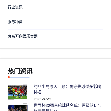
行业资讯
服务种类
联系
万向娱乐官网
热门资讯
约旦出局原因回顾：防守失球过多影响
排名
2026-07-19
世界杯32强首轮球队名单：晋级队伍与