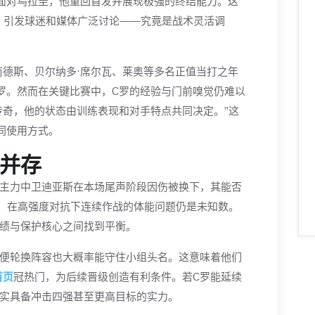
面对乌拉圭，他重回首发并展现极强的终结能力。这
路，引发球迷和媒体广泛讨论——究竟是战术灵活调
南德斯、贝尔纳多·席尔瓦、莱奥等多名正值当打之年
罗。然而在关键比赛中，C罗的经验与门前嗅觉仍难以
传奇，他的状态由训练表现和对手特点共同决定。”这
同使用方式。
并存
主力中卫迪亚斯在本场尾声阶段因伤被换下，其能否
岁，在高强度对抗下连续作战的体能问题仍是未知数。
绩与保护核心之间找到平衡。
便轮换阵容也大概率能守住小组头名。这意味着他们
首页
冠热门，为后续晋级创造有利条件。若C罗能延续
实具备冲击四强甚至更高目标的实力。