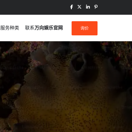
服务种类
联系
万向娱乐官网
询价