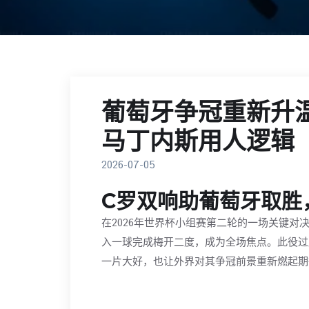
葡萄牙争冠重新升
马丁内斯用人逻辑
2026-07-05
C罗双响助葡萄牙取胜
在2026年世界杯小组赛第二轮的一场关键对
入一球完成梅开二度，成为全场焦点。此役过
一片大好，也让外界对其争冠前景重新燃起期