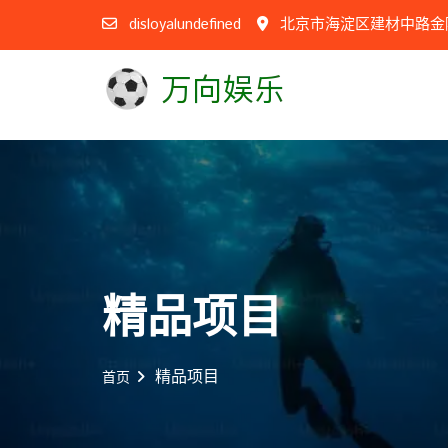
disloyalundefined
北京市海淀区建材中路金隅
精品项目
精品项目
首页