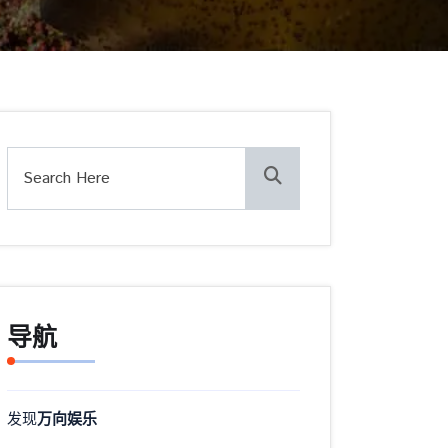
导航
发现
万向娱乐