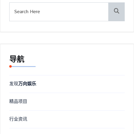
导航
发现
万向娱乐
精品项目
行业资讯