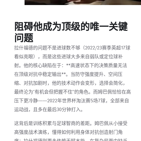
阻碍他成为顶级的唯一关键
问题
拉什福德的问题不是进球数不够（2022/23赛季英超17球
看似亮眼），而是这些进球大多来自弱队或定位球补
射。他的核心缺陷在于：**高速状态下的决策质量无法
在顶级对抗中稳定输出**。当防守强度提升、空间压
缩、对抗加剧时，他的技术动作会变形，选择会简化，
最终沦为“有机会但把握不住”的角色。而姆巴佩恰恰在高
压下更冷静——2022年世界杯淘汰赛5场7球，全部来自
运动战，且多在最后30分钟打入。
这背后是训练积累与足球智商的差距。姆巴佩从小接受
高强度战术演练，懂得如何利用身体对抗创造射门角