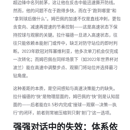
超边锋中名列前茅，这让他在反击中能迅速撕开防线。
然而，他的问题不在于跑得多快，而在于“跑到哪里”和
“拿到球后做什么”。姆巴佩的加速不仅是直线冲刺，更包
含变向、减速再提速的节奏控制——这是高速状态下保
持控球与观察的关键。拉什福德一旦进入高速状态，往
往只能依赖本能射门或传中，缺乏对防守站位的即时判
断。2023年欧冠对阵塞维利亚，他多次单刀机会仅完成
一次转化；而姆巴佩在同样场景下（如2022年世界杯对
波兰）能在高速中调整步点、观察门将站位并选择最刁
钻角度。
这种差距的本质，是空间感知与高速决策能力的缺失。
拉什福德的“快”是物理层面的，姆巴佩的“快”则是认知层
面的——后者能在0.5秒内完成“接球—观察—决策—执
行”的闭环，前者则常被压缩到只剩“射门”这一选项。
强强对话中的失效：体系依