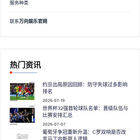
服务种类
联系
万向娱乐官网
热门资讯
约旦出局原因回顾：防守失球过多影响
排名
2026-07-19
世界杯32强首轮球队名单：晋级队伍与
比赛安排汇总
2026-07-07
葡萄牙争冠重新升温：C罗双响是否改
变马丁内斯用人逻辑