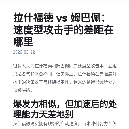
拉什福德 vs 姆巴佩：
速度型攻击手的差距在
哪里
2026-03-22
很多人认为拉什福德和姆巴佩同属速度型攻击手，差距
只是名气和平台不同，但实际上，拉什福德在高强度对
抗下的决策效率与终结稳定性，远未达到姆巴佩所处的
顶级层级。
爆发力相似，但加速后的处
理能力天差地别
拉什福德确实拥有顶级的启动速度，百米冲刺能力在英