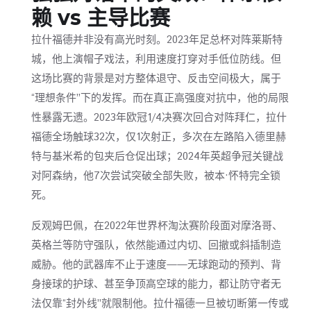
赖 vs 主导比赛
拉什福德并非没有高光时刻。2023年足总杯对阵莱斯特
城，他上演帽子戏法，利用速度打穿对手低位防线。但
这场比赛的背景是对方整体退守、反击空间极大，属于
“理想条件”下的发挥。而在真正高强度对抗中，他的局限
性暴露无遗。2023年欧冠1/4决赛次回合对阵拜仁，拉什
福德全场触球32次，仅1次射正，多次在左路陷入德里赫
特与基米希的包夹后仓促出球；2024年英超争冠关键战
对阿森纳，他7次尝试突破全部失败，被本·怀特完全锁
死。
反观姆巴佩，在2022年世界杯淘汰赛阶段面对摩洛哥、
英格兰等防守强队，依然能通过内切、回撤或斜插制造
威胁。他的武器库不止于速度——无球跑动的预判、背
身接球的护球、甚至争顶高空球的能力，都让防守者无
法仅靠“封外线”就限制他。拉什福德一旦被切断第一传或