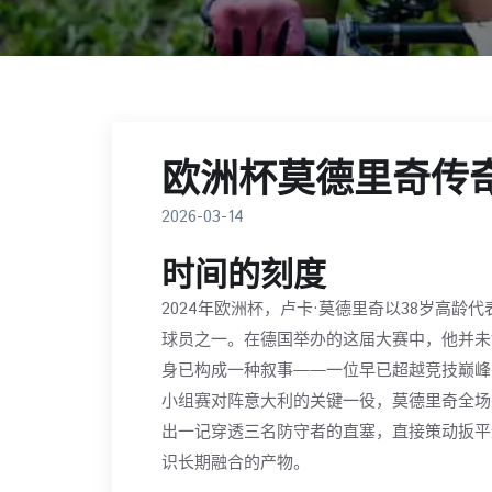
欧洲杯莫德里奇传
2026-03-14
时间的刻度
2024年欧洲杯，卢卡·莫德里奇以38岁高
球员之一。在德国举办的这届大赛中，他并未如
身已构成一种叙事——一位早已超越竞技巅峰
小组赛对阵意大利的关键一役，莫德里奇全场完
出一记穿透三名防守者的直塞，直接策动扳平
识长期融合的产物。