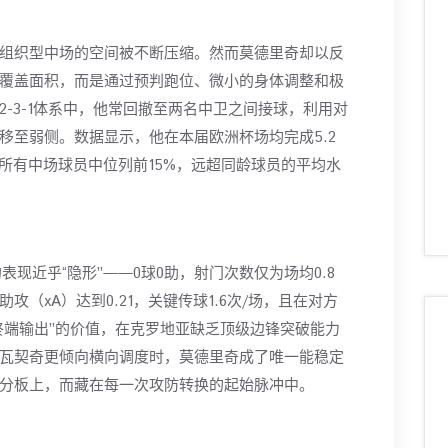
组织型中场的空间被不断压缩。然而莫德里奇却以反
覆盖面积，而是通过预判跑位、微小的身体调整和极
2-3-1体系中，他常回撤至两名中卫之间接球，利用对
移至弱侧。数据显示，他在本届欧洲杯场均完成5.2
所有中场球员中位列前15%，远超同龄球员的平均水
表现近乎“隐形”——0球0助，射门次数仅为场均0.8
（xA）达到0.21，关键传球1.6次/场，且在对方
终端输出”的价值，在克罗地亚缺乏顶级边锋突破能力
瓦契奇更倾向横向调度时，莫德里奇成了唯一能稳定
分板上，而藏在每一次攻防转换的起始脉冲中。