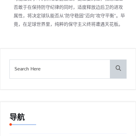
否敢于在保持防守纪律的同时，适度释放边后卫的进攻
属性，将决定球队能否从“防守稳固”迈向“攻守平衡”。毕
竟，在足球世界里，纯粹的保守主义终将遭遇天花板。
导航