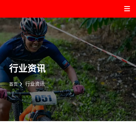
行业资讯
行业资讯
首页