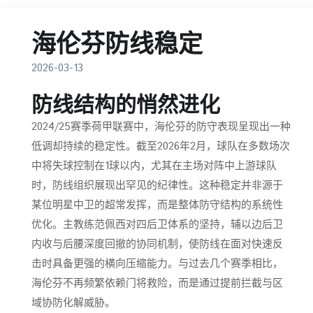
海伦芬防线稳定
2026-03-13
防线结构的悄然进化
2024/25赛季荷甲联赛中，海伦芬的防守表现呈现出一种
低调却持续的稳定性。截至2026年2月，球队在多数场次
中将失球控制在1球以内，尤其在主场对阵中上游球队
时，防线组织展现出罕见的纪律性。这种稳定并非源于
某位明星中卫的超常发挥，而是整体防守结构的系统性
优化。主教练范佩西对四后卫体系的坚持，辅以边后卫
内收与后腰深度回撤的协同机制，使防线在面对快速反
击时具备更强的横向压缩能力。与过去几个赛季相比，
海伦芬不再频繁依赖门将救险，而是通过提前拦截与区
域协防化解威胁。