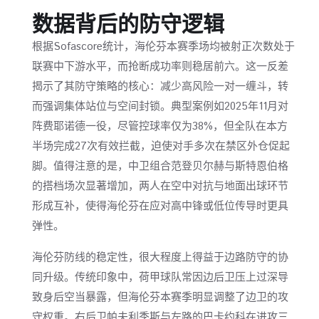
数据背后的防守逻辑
根据Sofascore统计，海伦芬本赛季场均被射正次数处于
联赛中下游水平，而抢断成功率则稳居前六。这一反差
揭示了其防守策略的核心：减少高风险一对一缠斗，转
而强调集体站位与空间封锁。典型案例如2025年11月对
阵费耶诺德一役，尽管控球率仅为38%，但全队在本方
半场完成27次有效拦截，迫使对手多次在禁区外仓促起
脚。值得注意的是，中卫组合范登贝尔赫与斯特恩伯格
的搭档场次显著增加，两人在空中对抗与地面出球环节
形成互补，使得海伦芬在应对高中锋或低位传导时更具
弹性。
海伦芬防线的稳定性，很大程度上得益于边路防守的协
同升级。传统印象中，荷甲球队常因边后卫压上过深导
致身后空当暴露，但海伦芬本赛季明显调整了边卫的攻
守权重。右后卫帕夫利季斯与左路的巴卡约科在进攻三