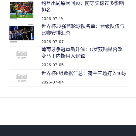
约旦出局原因回顾：防守失球过多影响
排名
2026-07-19
世界杯32强首轮球队名单：晋级队伍与
比赛安排汇总
2026-07-07
葡萄牙争冠重新升温：C罗双响是否改
变马丁内斯用人逻辑
2026-07-05
世界杯F组数据汇总：荷兰三场打入10球
2026-07-04