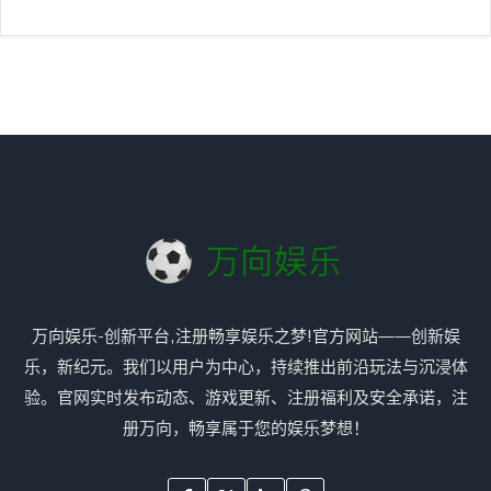
万向娱乐-创新平台,注册畅享娱乐之梦!官方网站——创新娱
乐，新纪元。我们以用户为中心，持续推出前沿玩法与沉浸体
验。官网实时发布动态、游戏更新、注册福利及安全承诺，注
册万向，畅享属于您的娱乐梦想！