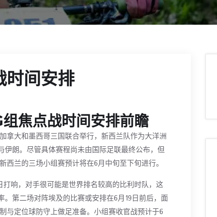
战时间安排
杯G组焦点战时间安排前瞻
美国、加拿大和墨西哥三国联合举行，新西兰队作为大洋洲
与伊朗。尽管具体赛程尚未由国际足联最终公布，但
新西兰的三场小组赛预计将在6月中旬至下旬进行。
5日打响，对手很可能是世界排名较高的比利时队，这
率。第二场对阵埃及的比赛或安排在6月19日前后，面
制与定位球防守上做足准备。小组赛收官战预计于6