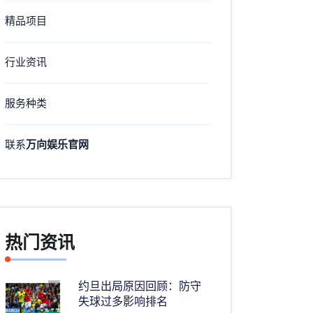
精品项目
行业资讯
服务种类
联系
万向娱乐官网
热门资讯
约旦出局原因回顾：防守
失球过多影响排名