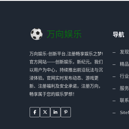
导航
发现
万向娱乐-创新平台,注册畅享娱乐之梦!
官方网站——创新娱乐，新纪元。我们
精品
以用户为中心，持续推出前沿玩法与沉
行业
浸体验。官网实时发布动态、游戏更
新、注册福利及安全承诺，注册万向，
服务
畅享属于您的娱乐梦想！
联系
Sit