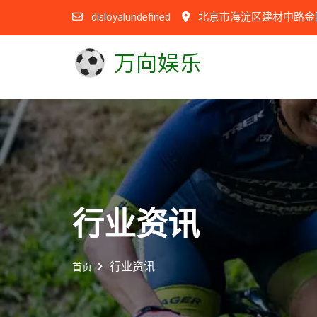
disloyalundefined
北京市海淀区建材中路金隅
行业资讯
行业资讯
首页