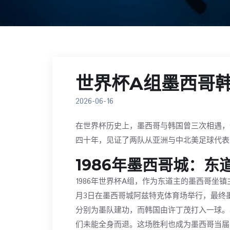
世界杯A组墨西哥
2026-06-16
在世界杯历史上，墨西哥与韩国曾三次相遇，
四十年，见证了两队从亚洲与中北美足球代表
1986年墨西哥城：
1986年世界杯A组，作为东道主的墨西哥坐
月3日在墨西哥城阿兹特克体育场举行，最终墨
分别为墨队建功，而韩国由许丁茂打入一球。
们未能全身而退。这场胜利也成为墨西哥当届