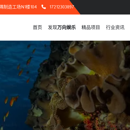
制造工场N1楼104
17212303897
首页
发现
万向娱乐
精品项目
行业资讯