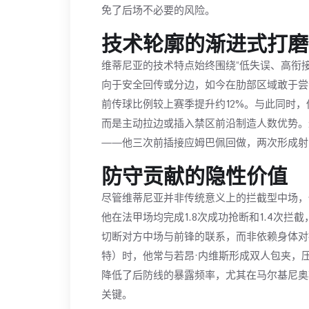
免了后场不必要的风险。
技术轮廓的渐进式打磨
维蒂尼亚的技术特点始终围绕“低失误、高衔
向于安全回传或分边，如今在肋部区域敢于尝试更
前传球比例较上赛季提升约12%。与此同时
而是主动拉边或插入禁区前沿制造人数优势。
——他三次前插接应姆巴佩回做，两次形成射
防守贡献的隐性价值
尽管维蒂尼亚并非传统意义上的拦截型中场，但
他在法甲场均完成1.8次成功抢断和1.4次
切断对方中场与前锋的联系，而非依赖身体对
特）时，他常与若昂·内维斯形成双人包夹，
降低了后防线的暴露频率，尤其在马尔基尼奥
关键。