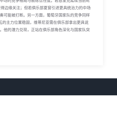
中场的竞争格局与教练信任度。若恩里克延续当前轮
中获得边缘关注；但若俱乐部夏窗引进更具统治力的中场
奏可能被打断。另一方面，葡萄牙国家队的竞争同样
尔瓦的主力位置稳固，维蒂尼亚需在俱乐部拿出更具说
。他的潜力兑现，正站在俱乐部角色深化与国家队突
推荐文章