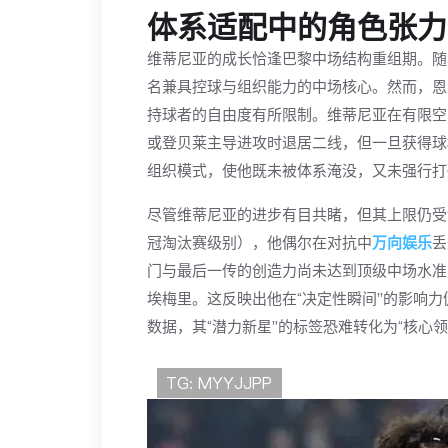
体系适配中的角色张力
维蒂尼亚的成长恰逢巴黎中场结构重组期。随
名兼具控球与组织能力的中场核心。然而，恩
持球者的自由度有所限制。维蒂尼亚在有限空
或登贝莱主导进攻时退居二线，但一旦获得球
组织模式，使他既未被体系淹没，又未强行打
尽管维蒂尼亚的进步有目共睹，但其上限仍受
冠淘汰赛级别），他偶尔在对抗中
万向娱乐
丢
门与最后一传的创造力尚未达到顶级中场水准
埃梅里。这反映出他在“决定性瞬间”的影响
数据，其“潜力新星”的标签恐难转化为“核心