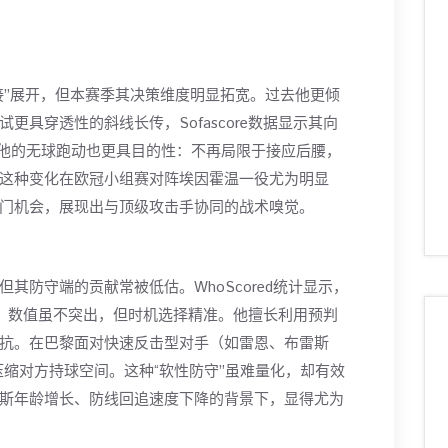
接”展开，但本赛季其决策维度明显拓宽。过去他更倾
具穿透性的斜线长传，Sofascore数据显示其向
，他的无球跑动也更具目的性：不再局限于接应后腰，
这种变化在欧冠小组赛对阵埃因霍温一役尤为明显
门机会，展现出与顶级攻击手协同的战术嗅觉。
其防守端的贡献常被低估。WhoScored统计显示，
拦截，数值虽不突出，但时机选择精准。他擅长利用预判
抗。在巴黎面对快速反击型对手（如雷恩、布雷斯
压缩对方持球空间。这种“软性防守”虽难量化，却有效
斯年龄增长、防线回追速度下降的背景下，显得尤为