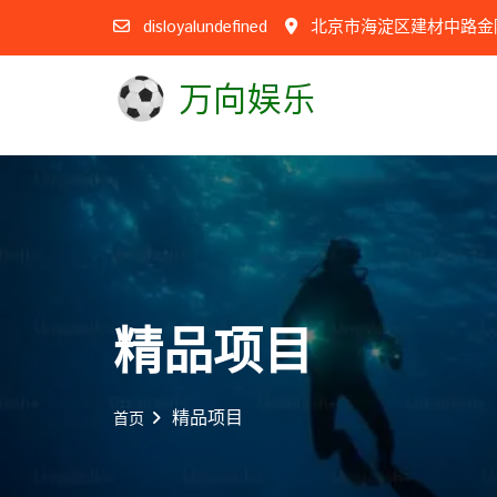
disloyalundefined
北京市海淀区建材中路金隅
精品项目
精品项目
首页