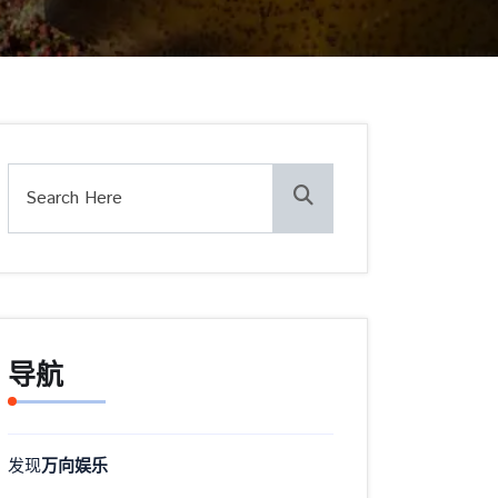
导航
发现
万向娱乐