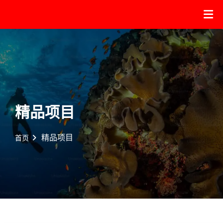
精品项目
精品项目
首页