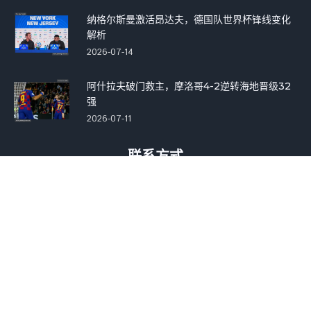
纳格尔斯曼激活昂达夫，德国队世界杯锋线变化
解析
2026-07-14
阿什拉夫破门救主，摩洛哥4-2逆转海地晋级32
强
2026-07-11
联系方式
地址:
北京市海淀区建材中路金隅制造工场N1楼104
电话:
17212303897
邮箱:
disloyalundefined