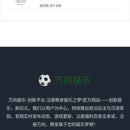
2026-07-04
万向娱乐-创新平台,注册畅享娱乐之梦!官方网站——创新娱
乐，新纪元。我们以用户为中心，持续推出前沿玩法与沉浸体
验。官网实时发布动态、游戏更新、注册福利及安全承诺，注
册万向，畅享属于您的娱乐梦想！