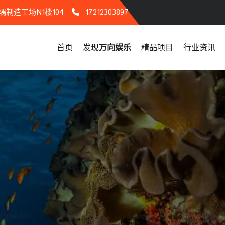
制造工场N1楼104
17212303897
首页
发现
万向娱乐
精品项目
行业资讯