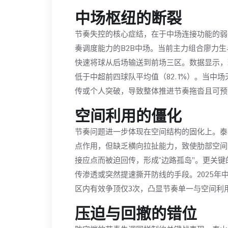
中场枢纽的断裂
节奏失控的核心症结，在于中场连接功能的弱
奏调度能力的B2B中场。当前主力组合廖力
快速将球从后场输送到前场三区。数据显示，球
低于中超前四球队平均值（82.1%）。当中
传或个人突破，导致整体推进节奏拖沓且可预
空间利用的僵化
节奏问题进一步体现在空间结构的固化上。泰山
点作用，但缺乏横向拉扯能力，致使肋部空间
接应点而被迫回传，形成“边路孤岛”。更关
传渗透或突然提速撕开防线的手段。2025年
区内有效争顶仅3次，凸显节奏单一与空间利
压迫与回撤的错位