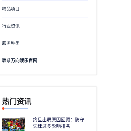
精品项目
行业资讯
服务种类
联系
万向娱乐官网
热门资讯
约旦出局原因回顾：防守
失球过多影响排名