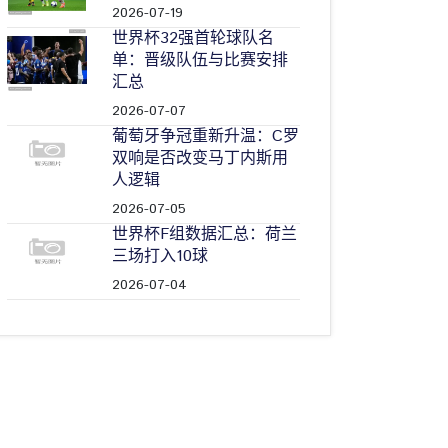
2026-07-19
世界杯32强首轮球队名
单：晋级队伍与比赛安排
汇总
2026-07-07
葡萄牙争冠重新升温：C罗
双响是否改变马丁内斯用
人逻辑
2026-07-05
世界杯F组数据汇总：荷兰
三场打入10球
2026-07-04