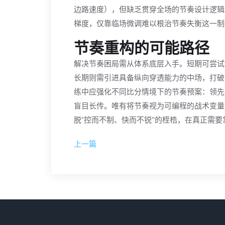
边路速度），但缺乏贯穿全场的节奏设计逻辑
梯度，仅靠临场微调难以根治节奏失衡这一制
节奏重构的可能路径
解决节奏困局需从体系底层入手。短期可尝试
长期则需引进具备纵向穿透能力的中场，打破
练中应强化不同比分情境下的节奏预案：领先
盲目长传。唯有将节奏视为可编程的战术变量
脱“控而不制、快而不锐”的桎梏，在真正需
上一篇